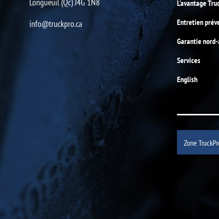
Longueuil (Qc) J4G 1N8
L'avantage Tru
Entretien prév
info@truckpro.ca
Garantie nord
Services
English
Zone TruckPr