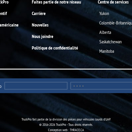
ckPro
Faites partie de notre réseau
Centre de services
entif
Carrière
Yukon
Colombie-Britanniq
-américaine
Nouvelles
Alberta
Nous joindre
Saskatchewan
Politique de confidentialité
Manitoba
o
TruckPro fait partie de la
division des pièces pour véhicules lourds
d’UAP.
© 2016-2026 TruckPro - Tous droits réservés.
Conception web : THRACE.CA