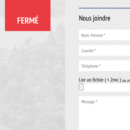
Nous joindre
FERMÉ
Lier un fichier ( < 2mo )
.jpg, .p