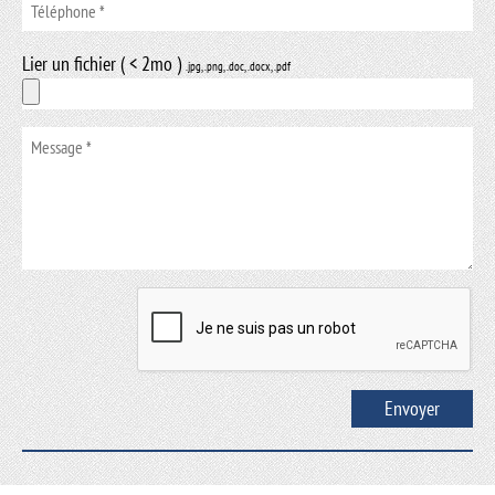
Lier un fichier ( < 2mo )
.jpg, .png, .doc, .docx, .pdf