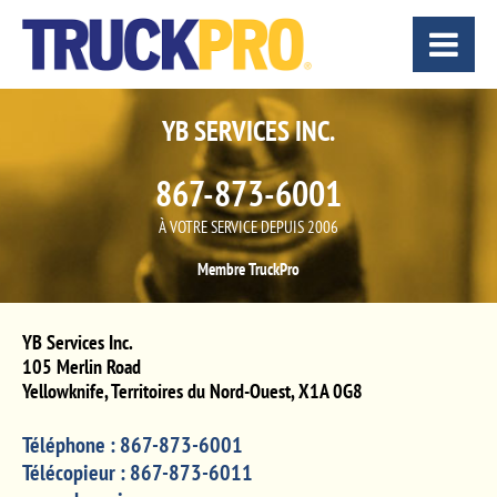
YB SERVICES INC.
867-873-6001
À VOTRE SERVICE DEPUIS 2006
Membre TruckPro
YB Services Inc.
105 Merlin Road
Yellowknife
,
Territoires du Nord-Ouest
,
X1A 0G8
Téléphone :
867-873-6001
Télécopieur :
867-873-6011