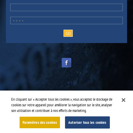
TruckPro fait partie de la
division des pièces pour véhicules lourds
d’UAP.
© 2016-2026 TruckPro - Tous droits réservés.
En cliquant sur « Accepter tous les cookies », vous acceptez le stockage de
Conception web : THRACE.CA
cookies sur votre appareil pour améliorer la navigation sur le site, analyser
son utilisation et contribuer à nos efforts de marketing.
Centre de services
-
TruckPro Yellowknife
-
YB Services Inc.
Paramètres des cookies
Autoriser tous les cookies