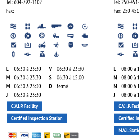
Tel:
604-792-1102
Tel:
250-451
Fax:
Fax:
250-451
L
06:30 à 23:30
V
06:30 à 23:30
L
08:00 à 
M
06:30 à 23:30
S
06:30 à 15:00
M
08:00 à 
M
06:30 à 23:30
D
fermé
M
08:00 à 
J
06:30 à 23:30
J
08:00 à 
C.V.I.P. Facility
C.V.I.P. Faci
Certified Inspection Station
Certified I
M.V.I. Stat