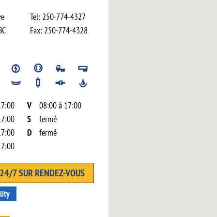
ve
Tel:
250-774-4327
BC
Fax:
250-774-4328
17:00
V
08:00 à 17:00
17:00
S
fermé
17:00
D
fermé
17:00
24/7 SUR RENDEZ-VOUS
lity