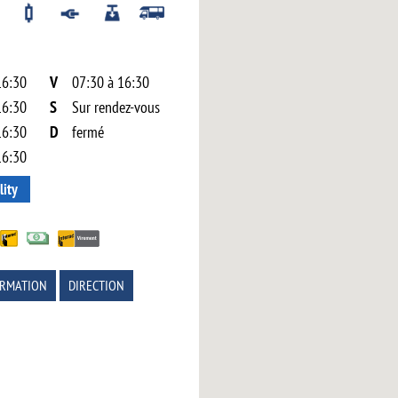
16:30
V
07:30 à 16:30
16:30
S
Sur rendez-vous
16:30
D
fermé
16:30
lity
ORMATION
DIRECTION