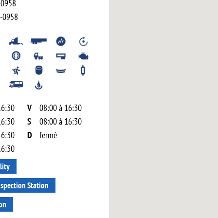
-0958
-0958
16:30
V
08:00 à 16:30
16:30
S
08:00 à 16:30
16:30
D
fermé
16:30
lity
nspection Station
ion