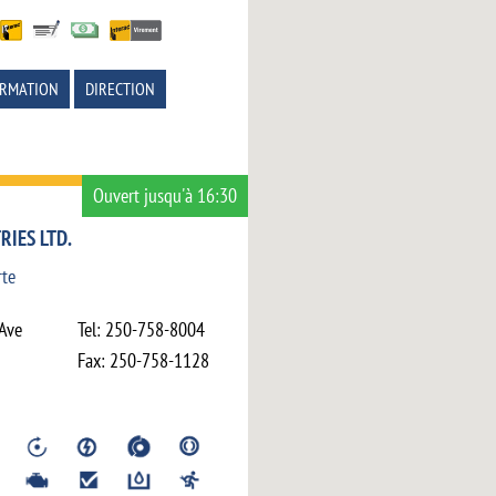
ORMATION
DIRECTION
Ouvert jusqu'à 16:30
RIES LTD.
rte
Ave
Tel:
250-758-8004
Fax:
250-758-1128