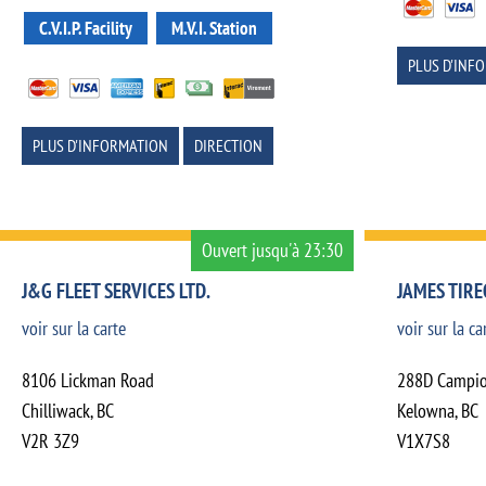
C.V.I.P. Facility
M.V.I. Station
PLUS D'INF
PLUS D'INFORMATION
DIRECTION
Ouvert jusqu'à 23:30
J&G FLEET SERVICES LTD.
JAMES TIR
voir sur la carte
voir sur la ca
8106 Lickman Road
288D Campio
Chilliwack
,
BC
Kelowna
,
BC
V2R 3Z9
V1X7S8