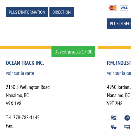
PLUS D'INFORMATION
DIRECTION
PLUS D'INF
Ouvert jusqu'à 17:00
OCEAN TRACK INC.
P.M. INDUST
voir sur la carte
voir sur la ca
2150 S Wellington Road
4950 Jordan 
Nanaimo
,
BC
Nanaimo
,
BC
V9X 1V8
V9T 2H8
Tel:
778-788-1145
Fax: