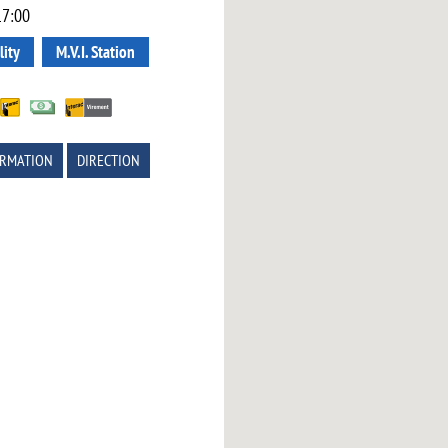
17:00
lity
M.V.I. Station
ORMATION
DIRECTION