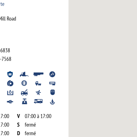
rte
Mill Road
-6838
-7568
17:00
V
07:00 à 17:00
17:00
S
fermé
17:00
D
fermé