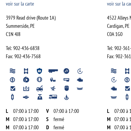
voir sur la carte
voir sur la ca
3979 Read drive (Route 1A)
4522 Alleys 
Summerside
,
PE
Cardigan
,
PE
C1N 4J8
C0A 1G0
Tel:
902-436-6838
Tel:
902-361
Fax:
902-436-7568
Fax:
902-361
L
07:00 à 17:00
V
07:00 à 17:00
L
07:00 à 
M
07:00 à 17:00
S
fermé
M
07:00 à 
M
07:00 à 17:00
D
fermé
M
07:00 à 