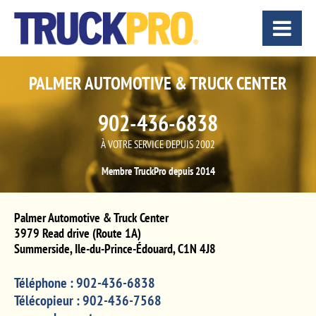
PALMER AUTOMOTIVE & TRUCK CENTER
902-436-6838
À VOTRE SERVICE DEPUIS 2002
Membre TruckPro depuis 2014
Palmer Automotive & Truck Center
3979 Read drive (Route 1A)
Summerside
,
Ile-du-Prince-Édouard
,
C1N 4J8
Téléphone :
902-436-6838
Télécopieur :
902-436-7568