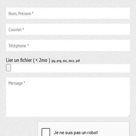
Lier un fichier ( < 2mo )
.jpg, .png, .doc, .docx, .pdf