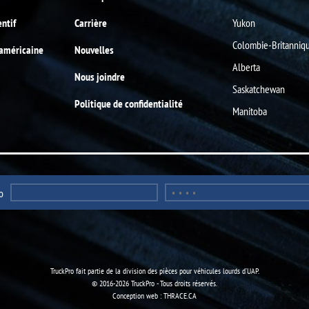
entif
Carrière
Yukon
Colombie-Britanniq
-américaine
Nouvelles
Alberta
Nous joindre
Saskatchewan
Politique de confidentialité
Manitoba
o
TruckPro fait partie de la
division des pièces pour véhicules lourds
d’UAP.
© 2016-2026 TruckPro - Tous droits réservés.
Conception web : THRACE.CA