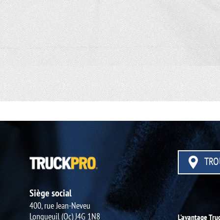
TRO
Siège social
400, rue Jean-Neveu
Longueuil (Qc) J4G 1N8
L'avantage Tru