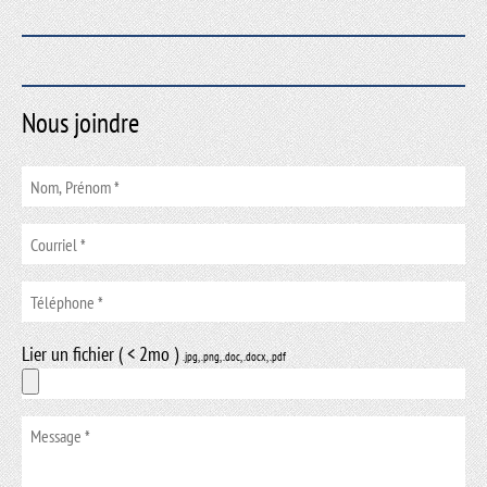
Nous joindre
Lier un fichier ( < 2mo )
.jpg, .png, .doc, .docx, .pdf