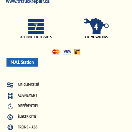
www.trtruckrepair.ca
7
4
# DE PORTE DE SERVICES
# DE MÉCANICIENS
M.V.I. Station
AIR CLIMATISÉ
ALIGNEMENT
DIFFÉRENTIEL
ÉLECTRICITÉ
FREINS • ABS