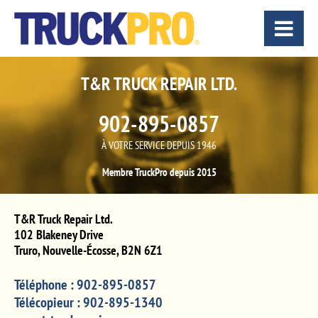
T&R TRUCK REPAIR LTD.
902-895-0857
À VOTRE SERVICE DEPUIS 1946
Membre TruckPro depuis 2015
T&R Truck Repair Ltd.
102 Blakeney Drive
Truro
,
Nouvelle-Écosse
,
B2N 6Z1
Téléphone :
902-895-0857
Télécopieur :
902-895-1340