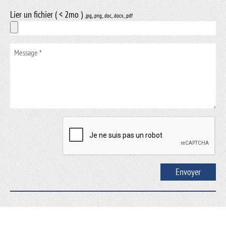
Lier un fichier ( < 2mo )
.jpg, .png, .doc, .docx, .pdf