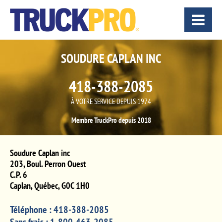
SOUDURE CAPLAN INC
418-388-2085
À VOTRE SERVICE DEPUIS 1974
Membre TruckPro depuis 2018
Soudure Caplan inc
203, Boul. Perron Ouest
C.P. 6
Caplan
,
Québec
,
G0C 1H0
Téléphone :
418-388-2085