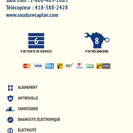
Sans frais :
1-800-463-2085
Télécopieur :
418-388-2428
www.soudurecaplan.com
6
8
# DE PORTE DE SERVICES
# DE MÉCANICIENS
ALIGNEMENT
ANTIROUILLE
CARROSSERIE
DIAGNOSTIC ÉLECTRONIQUE
ÉLECTRICITÉ