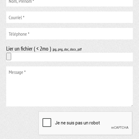
Lier un fichier ( < 2mo )
.jpg, .png, .doc, .docx, .pdf