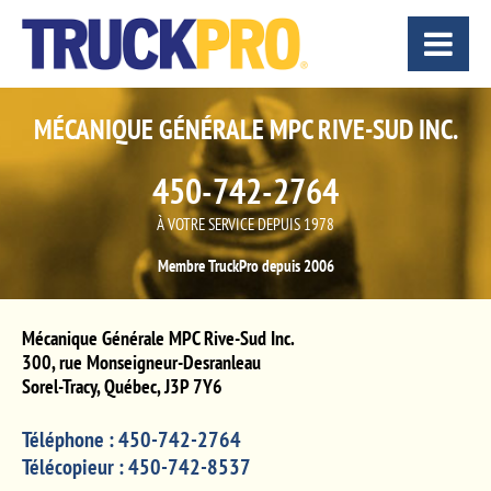
MÉCANIQUE GÉNÉRALE MPC RIVE-SUD INC.
450-742-2764
À VOTRE SERVICE DEPUIS 1978
Membre TruckPro depuis 2006
Mécanique Générale MPC Rive-Sud Inc.
300, rue Monseigneur-Desranleau
Sorel-Tracy
,
Québec
,
J3P 7Y6
Téléphone :
450-742-2764
Télécopieur :
450-742-8537