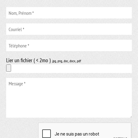
Lier un fichier ( < 2mo )
.jpg, .png, .doc, .docx, .pdf