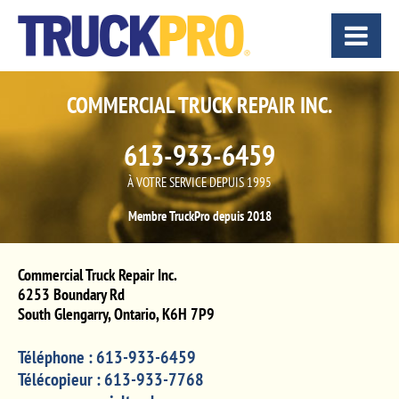
COMMERCIAL TRUCK REPAIR INC.
613-933-6459
À VOTRE SERVICE DEPUIS 1995
Membre TruckPro depuis 2018
Commercial Truck Repair Inc.
6253 Boundary Rd
South Glengarry
,
Ontario
,
K6H 7P9
Téléphone :
613-933-6459
Télécopieur :
613-933-7768