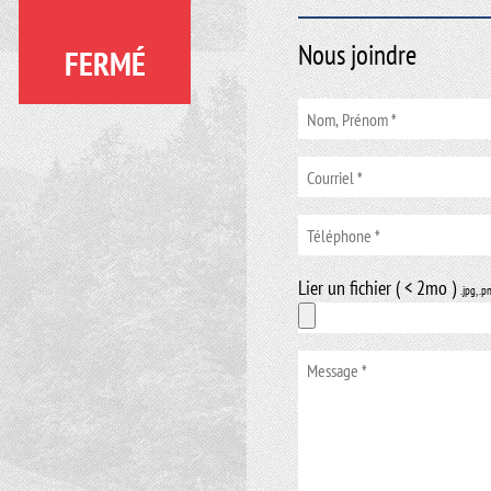
Nous joindre
FERMÉ
Lier un fichier ( < 2mo )
.jpg, .p