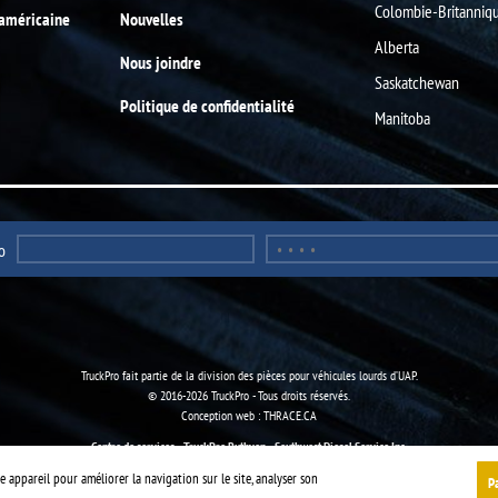
Colombie-Britanniq
-américaine
Nouvelles
Alberta
Nous joindre
Saskatchewan
Politique de confidentialité
Manitoba
o
TruckPro fait partie de la
division des pièces pour véhicules lourds
d’UAP.
© 2016-2026 TruckPro - Tous droits réservés.
Conception web : THRACE.CA
Centre de services
-
TruckPro Ruthven
-
Southwest Diesel Service Inc.
 appareil pour améliorer la navigation sur le site, analyser son
P