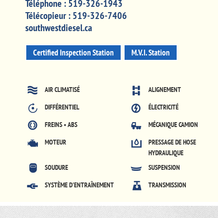
Téléphone :
519-326-1943
Télécopieur :
519-326-7406
southwestdiesel.ca
Certified Inspection Station
M.V.I. Station
AIR CLIMATISÉ
ALIGNEMENT
DIFFÉRENTIEL
ÉLECTRICITÉ
FREINS • ABS
MÉCANIQUE CAMION
MOTEUR
PRESSAGE DE HOSE
HYDRAULIQUE
SOUDURE
SUSPENSION
SYSTÈME D'ENTRAÎNEMENT
TRANSMISSION