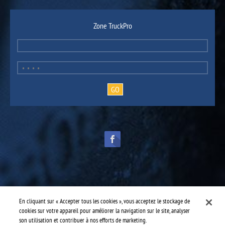
Zone TruckPro
TruckPro fait partie de la
division des pièces pour véhicules lourds
d’UAP.
© 2016-2026 TruckPro - Tous droits réservés.
En cliquant sur « Accepter tous les cookies », vous acceptez le stockage de
Conception web : THRACE.CA
cookies sur votre appareil pour améliorer la navigation sur le site, analyser
son utilisation et contribuer à nos efforts de marketing.
Centre de services
-
TruckPro Sydney
-
Robby's Tractor Trailer Services Limited