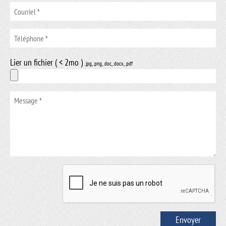
Lier un fichier ( < 2mo )
.jpg, .png, .doc, .docx, .pdf