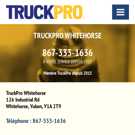
TRUCKPRO WHITEHORSE
867-333-1636
À VOTRE SERVICE DEPUIS 2015
Membre TruckPro depuis 2015
TruckPro Whitehorse
126 Industrial Rd
Whitehorse
,
Yukon
,
Y1A 2T9
Téléphone :
867-333-1636