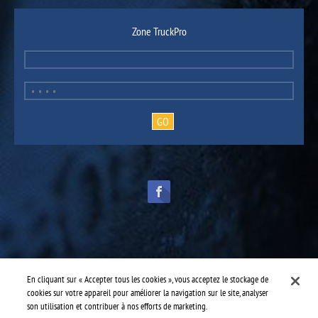
Zone TruckPro
TruckPro fait partie de la
division des pièces pour véhicules lourds
d’UAP.
© 2016-2026 TruckPro - Tous droits réservés.
En cliquant sur « Accepter tous les cookies », vous acceptez le stockage de
Conception web : THRACE.CA
cookies sur votre appareil pour améliorer la navigation sur le site, analyser
son utilisation et contribuer à nos efforts de marketing.
Centre de services
-
TruckPro Saint-Dominique
-
Garage P. Auclair Inc.