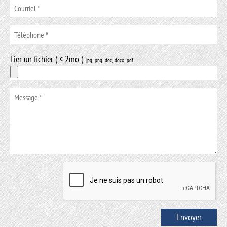
Lier un fichier ( < 2mo )
.jpg, .png, .doc, .docx, .pdf