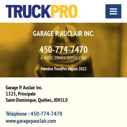
GARAGE P. AUCLAIR INC.
450-774-7470
À VOTRE SERVICE DEPUIS 1980
Membre TruckPro depuis 2022
Garage P. Auclair Inc.
1325, Principale
Saint-Dominique
,
Québec
,
J0H1L0
Téléphone :
450-774-7470
www.garagepauclair.com