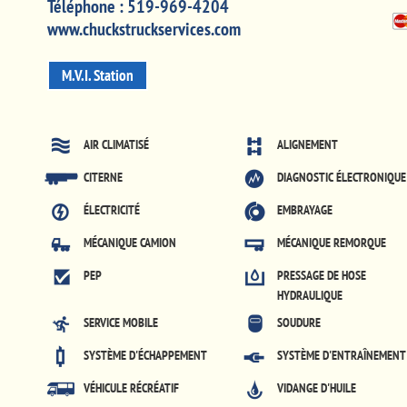
Téléphone :
519-969-4204
www.chuckstruckservices.com
M.V.I. Station
AIR CLIMATISÉ
ALIGNEMENT
CITERNE
DIAGNOSTIC ÉLECTRONIQUE
ÉLECTRICITÉ
EMBRAYAGE
MÉCANIQUE CAMION
MÉCANIQUE REMORQUE
PEP
PRESSAGE DE HOSE
HYDRAULIQUE
SERVICE MOBILE
SOUDURE
SYSTÈME D'ÉCHAPPEMENT
SYSTÈME D'ENTRAÎNEMENT
VÉHICULE RÉCRÉATIF
VIDANGE D'HUILE