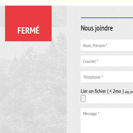
Nous joindre
FERMÉ
Lier un fichier ( < 2mo )
.jpg, .p