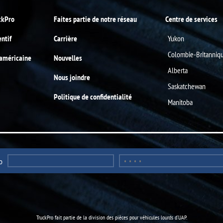
ckPro
Faites partie de notre réseau
Centre de services
entif
Carrière
Yukon
Colombie-Britanniq
-américaine
Nouvelles
Alberta
Nous joindre
Saskatchewan
Politique de confidentialité
Manitoba
o
TruckPro fait partie de la
division des pièces pour véhicules lourds
d’UAP.