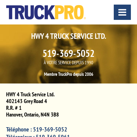
HWY 4 TRUCK SERVICE LTD.
519-369-5052
À VOTRE SERVICE DEPUIS 1990
Membre TruckPro depuis 2006
HWY 4 Truck Service Ltd.
402143 Grey Road 4
R.R. # 1
Hanover
,
Ontario
,
N4N 3B8
Téléphone :
519-369-5052