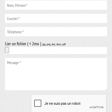
Lier un fichier ( < 2mo )
.jpg, .png, .doc, .docx, .pdf