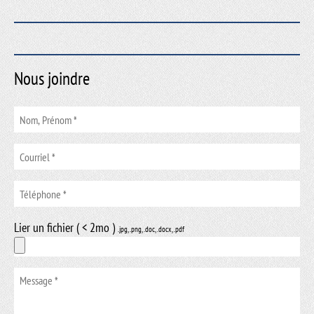
Nous joindre
Lier un fichier ( < 2mo )
.jpg, .png, .doc, .docx, .pdf