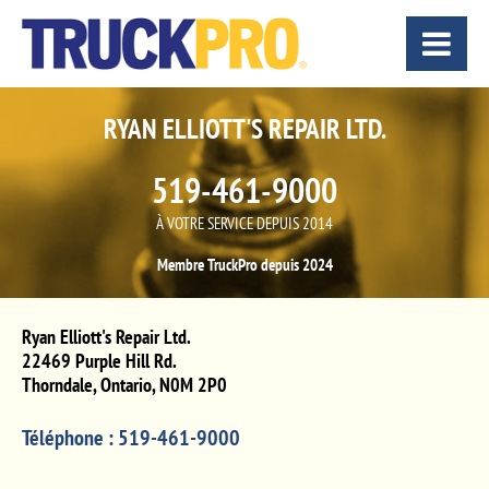
RYAN ELLIOTT'S REPAIR LTD.
519-461-9000
À VOTRE SERVICE DEPUIS 2014
Membre TruckPro depuis 2024
Ryan Elliott's Repair Ltd.
22469 Purple Hill Rd.
Thorndale
,
Ontario
,
N0M 2P0
Téléphone :
519-461-9000