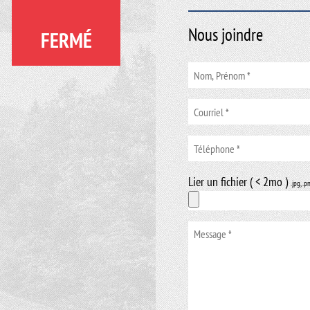
Nous joindre
FERMÉ
Lier un fichier ( < 2mo )
.jpg, .p