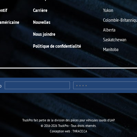
entif
Carrière
Yukon
Colombie-Britanniq
-américaine
Nouvelles
Alberta
Nous joindre
Saskatchewan
Politique de confidentialité
Manitoba
o
TruckPro fait partie de la
division des pièces pour véhicules lourds
d’UAP.
© 2016-2026 TruckPro - Tous droits réservés.
Conception web : THRACE.CA