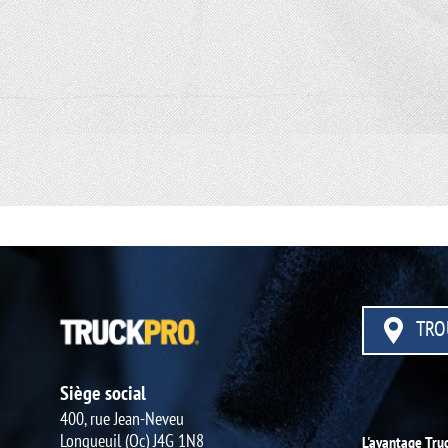
TRO
Siège social
400, rue Jean-Neveu
Longueuil (Qc) J4G 1N8
L'avantage Tru