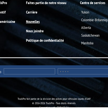
ckPro
Faites partie de notre réseau
Centre de services
entif
Carrière
Yukon
Colombie-Britanniq
-américaine
Nouvelles
Alberta
Nous joindre
Saskatchewan
Politique de confidentialité
Manitoba
o
TruckPro fait partie de la
division des pièces pour véhicules lourds
d’UAP.
© 2016-2026 TruckPro - Tous droits réservés.
Conception web : THRACE.CA