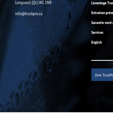
Longueuil (Qc) J4G 1N8
L'avantage Tru
Entretien prév
info@truckpro.ca
Garantie nord
Services
English
Zone TruckPr