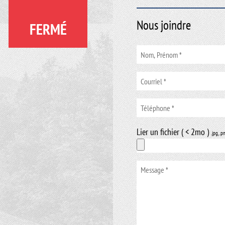
Nous joindre
FERMÉ
Lier un fichier ( < 2mo )
.jpg, .p