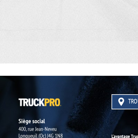
TRO
Siège social
400, rue Jean-Neveu
Longueuil (Qc) J4G 1N8
L'avantage Tru