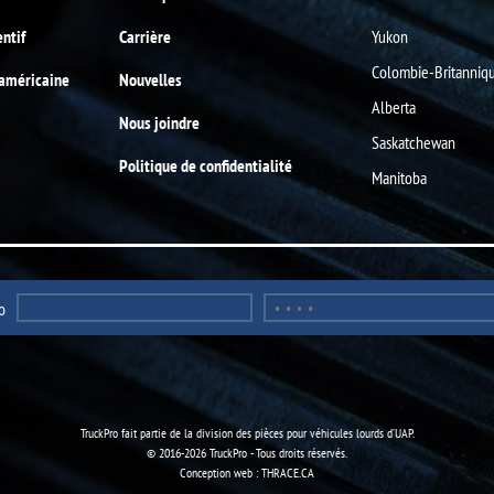
entif
Carrière
Yukon
Colombie-Britanniq
-américaine
Nouvelles
Alberta
Nous joindre
Saskatchewan
Politique de confidentialité
Manitoba
o
TruckPro fait partie de la
division des pièces pour véhicules lourds
d’UAP.
© 2016-2026 TruckPro - Tous droits réservés.
Conception web : THRACE.CA