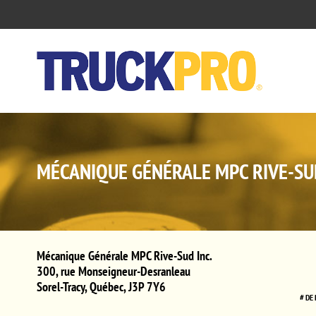
MÉCANIQUE GÉNÉRALE MPC RIVE-SUD
Mécanique Générale MPC Rive-Sud Inc.
300, rue Monseigneur-Desranleau
Sorel-Tracy
,
Québec
,
J3P 7Y6
# DE