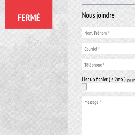
Nous joindre
FERMÉ
Lier un fichier ( < 2mo )
.jpg, .p