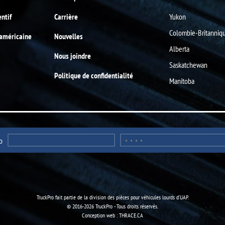
entif
Carrière
Yukon
Colombie-Britanniq
-américaine
Nouvelles
Alberta
Nous joindre
Saskatchewan
Politique de confidentialité
Manitoba
o
TruckPro fait partie de la
division des pièces pour véhicules lourds
d’UAP.
© 2016-2026 TruckPro - Tous droits réservés.
Conception web : THRACE.CA