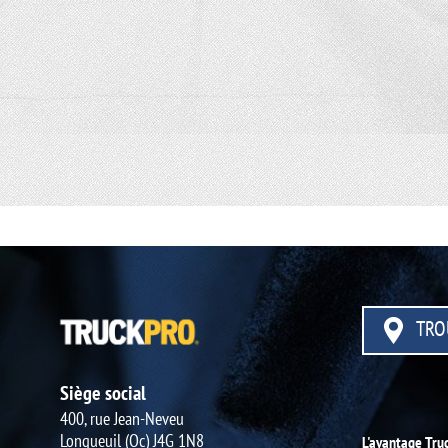
TRO
Siège social
400, rue Jean-Neveu
Longueuil (Qc) J4G 1N8
L'avantage Tru