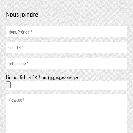
Nous joindre
Lier un fichier ( < 2mo )
.jpg, .png, .doc, .docx, .pdf