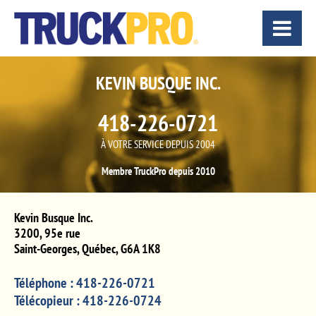
KEVIN BUSQUE INC.
418-226-0721
À VOTRE SERVICE DEPUIS 2004
Membre TruckPro depuis 2010
Kevin Busque Inc.
3200, 95e rue
Saint-Georges
,
Québec
,
G6A 1K8
Téléphone :
418-226-0721
Télécopieur :
418-226-0724