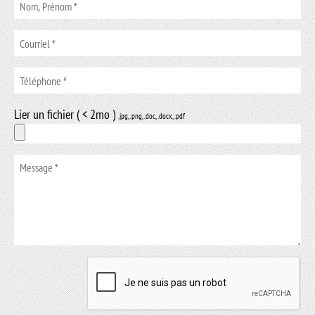
Lier un fichier ( < 2mo )
.jpg, .png, .doc, .docx, .pdf