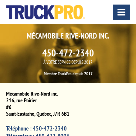
MÉCAMOBILE RIVE-NORD INC.
450-472-2340
À VOTRE SERVICE DEPUIS 2017
Membre TruckPro depuis 2017
Mécamobile Rive-Nord inc.
216, rue Poirier
#6
Saint-Eustache
,
Québec
,
J7R 6B1
Téléphone :
450-472-2340