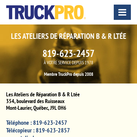
LES ATELIERS DE RÉPARATION B & R LTÉE
819-623-2457
À VOTRE SERVICE DEPUIS 1978
Membre TruckPro depuis 2008
Les Ateliers de Réparation B & R Ltée
354, boulevard des Ruisseaux
Mont-Laurier
,
Québec
,
J9L 0H6
Téléphone :
819-623-2457
Télécopieur :
819-623-2857