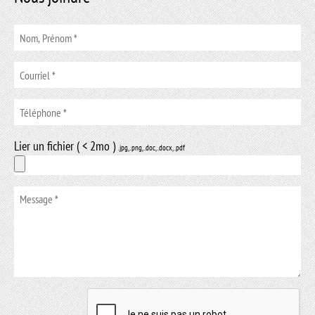
Lier un fichier ( < 2mo )
.jpg, .png, .doc, .docx, .pdf