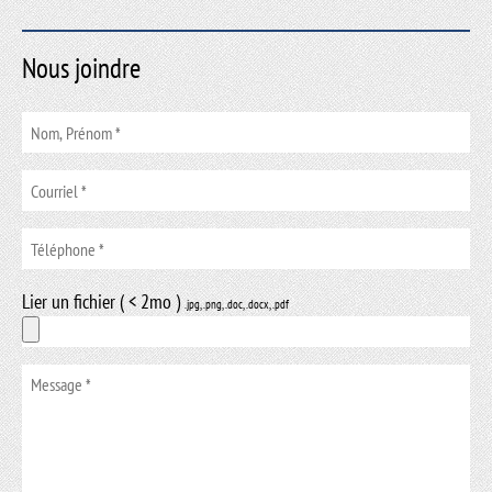
Nous joindre
Lier un fichier ( < 2mo )
.jpg, .png, .doc, .docx, .pdf