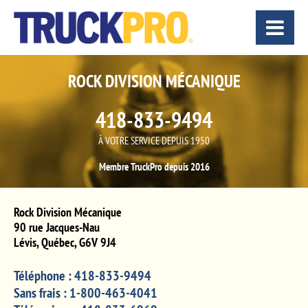
ROCK DIVISION MÉCANIQUE
418-833-9494
À VOTRE SERVICE DEPUIS 1950
Membre TruckPro depuis 2016
Rock Division Mécanique
90 rue Jacques-Nau
Lévis
,
Québec
,
G6V 9J4
Téléphone :
418-833-9494
Sans frais :
1-800-463-4041