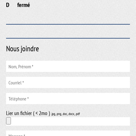
D
fermé
Nous joindre
Lier un fichier ( < 2mo )
.jpg, .png, .doc, .docx, .pdf