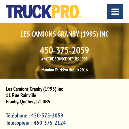
LES CAMIONS GRANBY (1995) INC
450-375-2059
À VOTRE SERVICE DEPUIS 1995
Membre TruckPro depuis 2016
Les Camions Granby (1995) inc
11 Rue Rainville
Granby
,
Québec
,
J2J 0B5
Téléphone :
450-375-2059
Télécopieur :
450-375-2124