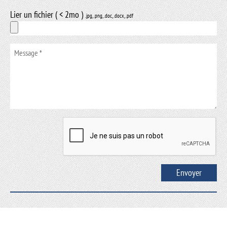
Lier un fichier ( < 2mo )
.jpg, .png, .doc, .docx, .pdf