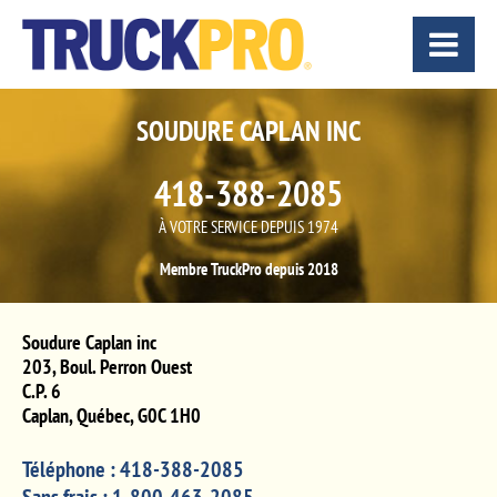
SOUDURE CAPLAN INC
418-388-2085
À VOTRE SERVICE DEPUIS 1974
Membre TruckPro depuis 2018
Soudure Caplan inc
203, Boul. Perron Ouest
C.P. 6
Caplan
,
Québec
,
G0C 1H0
Téléphone :
418-388-2085