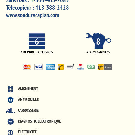
Sans frais :
1-800-463-2085
Télécopieur :
418-388-2428
www.soudurecaplan.com
6
8
# DE PORTE DE SERVICES
# DE MÉCANICIENS
ALIGNEMENT
ANTIROUILLE
CARROSSERIE
DIAGNOSTIC ÉLECTRONIQUE
ÉLECTRICITÉ